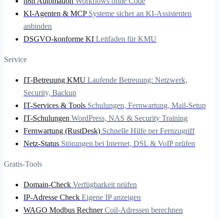
n8n Automation
Workflows ohne Code
KI-Agenten & MCP
Systeme sicher an KI-Assistenten
anbinden
DSGVO-konforme KI
Leitfaden für KMU
Service
IT-Betreuung KMU
Laufende Betreuung: Netzwerk,
Security, Backup
IT-Services & Tools
Schulungen, Fernwartung, Mail-Setup
IT-Schulungen
WordPress, NAS & Security Training
Fernwartung (RustDesk)
Schnelle Hilfe per Fernzugriff
Netz-Status
Störungen bei Internet, DSL & VoIP prüfen
Gratis-Tools
Domain-Check
Verfügbarkeit prüfen
IP-Adresse Check
Eigene IP anzeigen
WAGO Modbus Rechner
Coil-Adressen berechnen