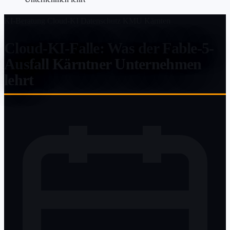
KI-Beratung
Cloud-KI
Datenschutz
KMU
Kärnten
Cloud-KI-Falle: Was der Fable-5-
Ausfall Kärntner Unternehmen
lehrt