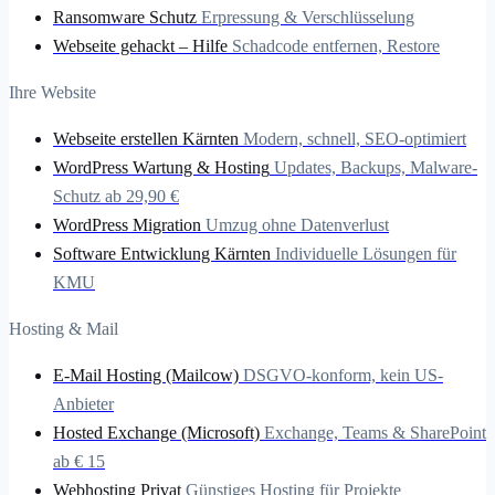
Ransomware Schutz
Erpressung & Verschlüsselung
Webseite gehackt – Hilfe
Schadcode entfernen, Restore
Ihre Website
Webseite erstellen Kärnten
Modern, schnell, SEO-optimiert
WordPress Wartung & Hosting
Updates, Backups, Malware-
Schutz ab 29,90 €
WordPress Migration
Umzug ohne Datenverlust
Software Entwicklung Kärnten
Individuelle Lösungen für
KMU
Hosting & Mail
E-Mail Hosting (Mailcow)
DSGVO-konform, kein US-
Anbieter
Hosted Exchange (Microsoft)
Exchange, Teams & SharePoint
ab € 15
Webhosting Privat
Günstiges Hosting für Projekte