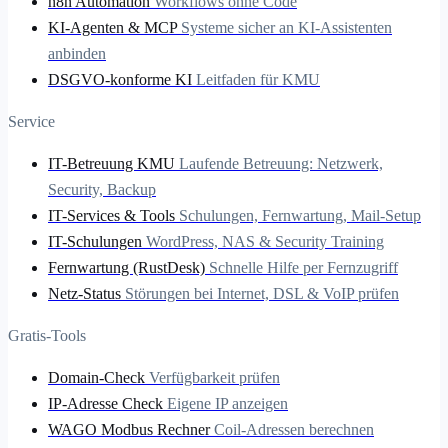
n8n Automation
Workflows ohne Code
KI-Agenten & MCP
Systeme sicher an KI-Assistenten
anbinden
DSGVO-konforme KI
Leitfaden für KMU
Service
IT-Betreuung KMU
Laufende Betreuung: Netzwerk,
Security, Backup
IT-Services & Tools
Schulungen, Fernwartung, Mail-Setup
IT-Schulungen
WordPress, NAS & Security Training
Fernwartung (RustDesk)
Schnelle Hilfe per Fernzugriff
Netz-Status
Störungen bei Internet, DSL & VoIP prüfen
Gratis-Tools
Domain-Check
Verfügbarkeit prüfen
IP-Adresse Check
Eigene IP anzeigen
WAGO Modbus Rechner
Coil-Adressen berechnen