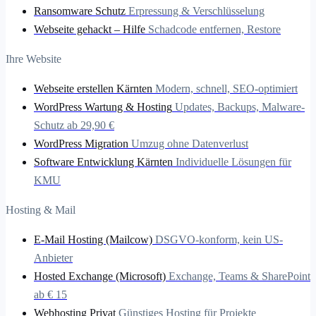
Ransomware Schutz
Erpressung & Verschlüsselung
Webseite gehackt – Hilfe
Schadcode entfernen, Restore
Ihre Website
Webseite erstellen Kärnten
Modern, schnell, SEO-optimiert
WordPress Wartung & Hosting
Updates, Backups, Malware-
Schutz ab 29,90 €
WordPress Migration
Umzug ohne Datenverlust
Software Entwicklung Kärnten
Individuelle Lösungen für
KMU
Hosting & Mail
E-Mail Hosting (Mailcow)
DSGVO-konform, kein US-
Anbieter
Hosted Exchange (Microsoft)
Exchange, Teams & SharePoint
ab € 15
Webhosting Privat
Günstiges Hosting für Projekte