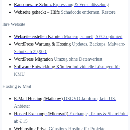
Ransomware Schutz
Erpressung & Verschlüsselung
Webseite gehackt – Hilfe
Schadcode entfernen, Restore
Ihre Website
Webseite erstellen Kärnten
Modern, schnell, SEO-optimiert
WordPress Wartung & Hosting
Updates, Backups, Malware-
Schutz ab 29,90 €
WordPress Migration
Umzug ohne Datenverlust
Software Entwicklung Kärnten
Individuelle Lösungen für
KMU
Hosting & Mail
E-Mail Hosting (Mailcow)
DSGVO-konform, kein US-
Anbieter
Hosted Exchange (Microsoft)
Exchange, Teams & SharePoint
ab € 15
Webhosting Privat
Günstiges Hosting für Projekte