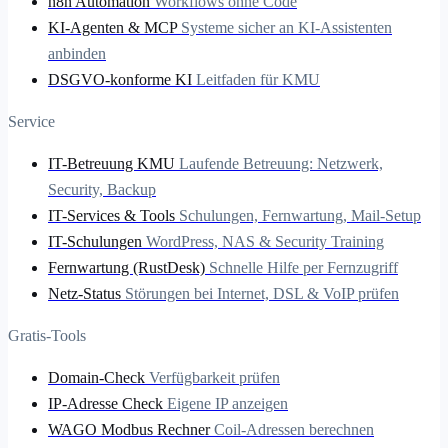
n8n Automation
Workflows ohne Code
KI-Agenten & MCP
Systeme sicher an KI-Assistenten
anbinden
DSGVO-konforme KI
Leitfaden für KMU
Service
IT-Betreuung KMU
Laufende Betreuung: Netzwerk,
Security, Backup
IT-Services & Tools
Schulungen, Fernwartung, Mail-Setup
IT-Schulungen
WordPress, NAS & Security Training
Fernwartung (RustDesk)
Schnelle Hilfe per Fernzugriff
Netz-Status
Störungen bei Internet, DSL & VoIP prüfen
Gratis-Tools
Domain-Check
Verfügbarkeit prüfen
IP-Adresse Check
Eigene IP anzeigen
WAGO Modbus Rechner
Coil-Adressen berechnen