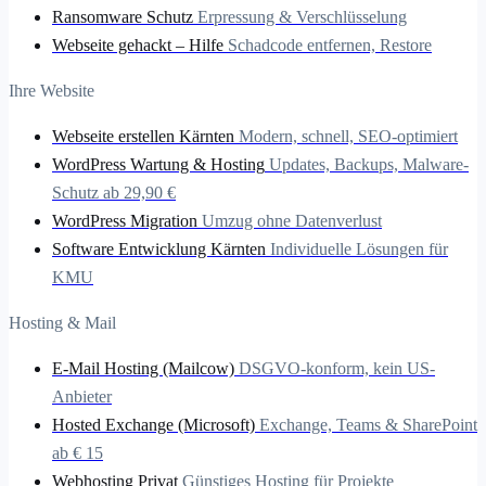
Ransomware Schutz
Erpressung & Verschlüsselung
Webseite gehackt – Hilfe
Schadcode entfernen, Restore
Ihre Website
Webseite erstellen Kärnten
Modern, schnell, SEO-optimiert
WordPress Wartung & Hosting
Updates, Backups, Malware-
Schutz ab 29,90 €
WordPress Migration
Umzug ohne Datenverlust
Software Entwicklung Kärnten
Individuelle Lösungen für
KMU
Hosting & Mail
E-Mail Hosting (Mailcow)
DSGVO-konform, kein US-
Anbieter
Hosted Exchange (Microsoft)
Exchange, Teams & SharePoint
ab € 15
Webhosting Privat
Günstiges Hosting für Projekte