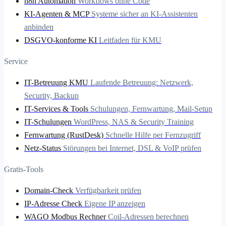
n8n Automation
Workflows ohne Code
KI-Agenten & MCP
Systeme sicher an KI-Assistenten
anbinden
DSGVO-konforme KI
Leitfaden für KMU
Service
IT-Betreuung KMU
Laufende Betreuung: Netzwerk,
Security, Backup
IT-Services & Tools
Schulungen, Fernwartung, Mail-Setup
IT-Schulungen
WordPress, NAS & Security Training
Fernwartung (RustDesk)
Schnelle Hilfe per Fernzugriff
Netz-Status
Störungen bei Internet, DSL & VoIP prüfen
Gratis-Tools
Domain-Check
Verfügbarkeit prüfen
IP-Adresse Check
Eigene IP anzeigen
WAGO Modbus Rechner
Coil-Adressen berechnen