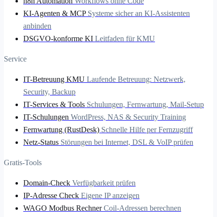
n8n Automation
Workflows ohne Code
KI-Agenten & MCP
Systeme sicher an KI-Assistenten
anbinden
DSGVO-konforme KI
Leitfaden für KMU
Service
IT-Betreuung KMU
Laufende Betreuung: Netzwerk,
Security, Backup
IT-Services & Tools
Schulungen, Fernwartung, Mail-Setup
IT-Schulungen
WordPress, NAS & Security Training
Fernwartung (RustDesk)
Schnelle Hilfe per Fernzugriff
Netz-Status
Störungen bei Internet, DSL & VoIP prüfen
Gratis-Tools
Domain-Check
Verfügbarkeit prüfen
IP-Adresse Check
Eigene IP anzeigen
WAGO Modbus Rechner
Coil-Adressen berechnen