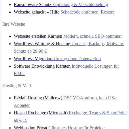
Ransomware Schutz
Erpressung & Verschlüsselung
Webseite gehackt – Hilfe
Schadcode entfernen, Restore
Ihre Website
Webseite erstellen Kärnten
Modern, schnell, SEO-optimiert
WordPress Wartung & Hosting
Updates, Backups, Malware-
Schutz ab 29,90 €
WordPress Migration
Umzug ohne Datenverlust
Software Entwicklung Kärnten
Individuelle Lösungen für
KMU
Hosting & Mail
E-Mail Hosting (Mailcow)
DSGVO-konform, kein US-
Anbieter
Hosted Exchange (Microsoft)
Exchange, Teams & SharePoint
ab € 15
Webhosting Privat
Günstiges Hosting für Projekte