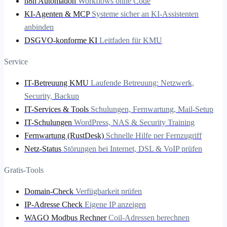
n8n Automation
Workflows ohne Code
KI-Agenten & MCP
Systeme sicher an KI-Assistenten
anbinden
DSGVO-konforme KI
Leitfaden für KMU
Service
IT-Betreuung KMU
Laufende Betreuung: Netzwerk,
Security, Backup
IT-Services & Tools
Schulungen, Fernwartung, Mail-Setup
IT-Schulungen
WordPress, NAS & Security Training
Fernwartung (RustDesk)
Schnelle Hilfe per Fernzugriff
Netz-Status
Störungen bei Internet, DSL & VoIP prüfen
Gratis-Tools
Domain-Check
Verfügbarkeit prüfen
IP-Adresse Check
Eigene IP anzeigen
WAGO Modbus Rechner
Coil-Adressen berechnen