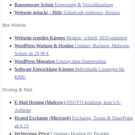
Ransomware Schutz
Erpressung & Verschlüsselung
Webseite gehackt – Hilfe
Schadcode entfernen, Restore
Ihre Website
Webseite erstellen Kärnten
Modern, schnell, SEO-optimiert
WordPress Wartung & Hosting
Updates, Backups, Malware-
Schutz ab 29,90 €
WordPress Migration
Umzug ohne Datenverlust
Software Entwicklung Kärnten
Individuelle Lösungen für
KMU
Hosting & Mail
E-Mail Hosting (Mailcow)
DSGVO-konform, kein US-
Anbieter
Hosted Exchange (Microsoft)
Exchange, Teams & SharePoint
ab € 15
Webhosting Privat
Günstiges Hosting für Projekte