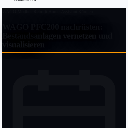
WAGO
Modbus
Retrofit
Home-Assistant
Kärnten
WAGO PFC200 nachrüsten:
Bestandsanlagen vernetzen und
visualisieren