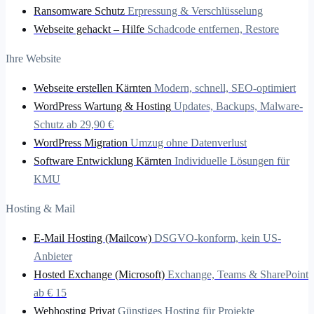
Ransomware Schutz
Erpressung & Verschlüsselung
Webseite gehackt – Hilfe
Schadcode entfernen, Restore
Ihre Website
Webseite erstellen Kärnten
Modern, schnell, SEO-optimiert
WordPress Wartung & Hosting
Updates, Backups, Malware-
Schutz ab 29,90 €
WordPress Migration
Umzug ohne Datenverlust
Software Entwicklung Kärnten
Individuelle Lösungen für
KMU
Hosting & Mail
E-Mail Hosting (Mailcow)
DSGVO-konform, kein US-
Anbieter
Hosted Exchange (Microsoft)
Exchange, Teams & SharePoint
ab € 15
Webhosting Privat
Günstiges Hosting für Projekte