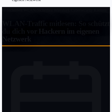
IT-Sicherheit
WLAN-Sicherheit
Wireshark
Cybersecurity
Kärnten
WLAN-Traffic mitlesen: So schützt
du dich vor Hackern im eigenen
Netzwerk