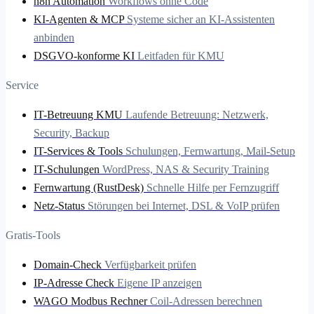
n8n Automation
Workflows ohne Code
KI-Agenten & MCP
Systeme sicher an KI-Assistenten
anbinden
DSGVO-konforme KI
Leitfaden für KMU
Service
IT-Betreuung KMU
Laufende Betreuung: Netzwerk,
Security, Backup
IT-Services & Tools
Schulungen, Fernwartung, Mail-Setup
IT-Schulungen
WordPress, NAS & Security Training
Fernwartung (RustDesk)
Schnelle Hilfe per Fernzugriff
Netz-Status
Störungen bei Internet, DSL & VoIP prüfen
Gratis-Tools
Domain-Check
Verfügbarkeit prüfen
IP-Adresse Check
Eigene IP anzeigen
WAGO Modbus Rechner
Coil-Adressen berechnen