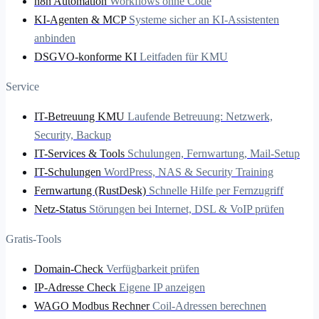
n8n Automation
Workflows ohne Code
KI-Agenten & MCP
Systeme sicher an KI-Assistenten
anbinden
DSGVO-konforme KI
Leitfaden für KMU
Service
IT-Betreuung KMU
Laufende Betreuung: Netzwerk,
Security, Backup
IT-Services & Tools
Schulungen, Fernwartung, Mail-Setup
IT-Schulungen
WordPress, NAS & Security Training
Fernwartung (RustDesk)
Schnelle Hilfe per Fernzugriff
Netz-Status
Störungen bei Internet, DSL & VoIP prüfen
Gratis-Tools
Domain-Check
Verfügbarkeit prüfen
IP-Adresse Check
Eigene IP anzeigen
WAGO Modbus Rechner
Coil-Adressen berechnen