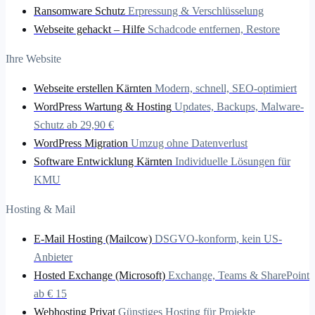
Ransomware Schutz
Erpressung & Verschlüsselung
Webseite gehackt – Hilfe
Schadcode entfernen, Restore
Ihre Website
Webseite erstellen Kärnten
Modern, schnell, SEO-optimiert
WordPress Wartung & Hosting
Updates, Backups, Malware-
Schutz ab 29,90 €
WordPress Migration
Umzug ohne Datenverlust
Software Entwicklung Kärnten
Individuelle Lösungen für
KMU
Hosting & Mail
E-Mail Hosting (Mailcow)
DSGVO-konform, kein US-
Anbieter
Hosted Exchange (Microsoft)
Exchange, Teams & SharePoint
ab € 15
Webhosting Privat
Günstiges Hosting für Projekte