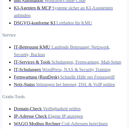
n8n Automation
Workflows ohne Code
KI-Agenten & MCP
Systeme sicher an KI-Assistenten
anbinden
DSGVO-konforme KI
Leitfaden für KMU
Service
IT-Betreuung KMU
Laufende Betreuung: Netzwerk,
Security, Backup
IT-Services & Tools
Schulungen, Fernwartung, Mail-Setup
IT-Schulungen
WordPress, NAS & Security Training
Fernwartung (RustDesk)
Schnelle Hilfe per Fernzugriff
Netz-Status
Störungen bei Internet, DSL & VoIP prüfen
Gratis-Tools
Domain-Check
Verfügbarkeit prüfen
IP-Adresse Check
Eigene IP anzeigen
WAGO Modbus Rechner
Coil-Adressen berechnen