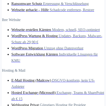
Ransomware Schutz
Erpressung & Verschlüsselung
Webseite gehackt – Hilfe
Schadcode entfernen, Restore
Ihre Website
Webseite erstellen Kärnten
Modern, schnell, SEO-optimiert
WordPress Wartung & Hosting
Updates, Backups, Malware-
Schutz ab 29,90 €
WordPress Migration
Umzug ohne Datenverlust
Software Entwicklung Kärnten
Individuelle Lösungen für
KMU
Hosting & Mail
E-Mail Hosting (Mailcow)
DSGVO-konform, kein US-
Anbieter
Hosted Exchange (Microsoft)
Exchange, Teams & SharePoint
ab € 15
Webhosting Privat
Günstiges Hosting für Projekte