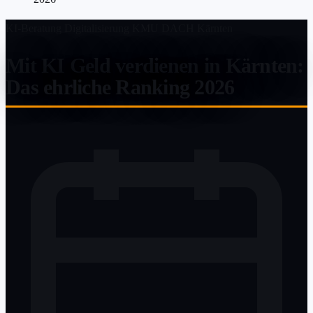
KI-Beratung
Digitalisierung
KMU
DACH
Kärnten
Mit KI Geld verdienen in Kärnten:
Das ehrliche Ranking 2026